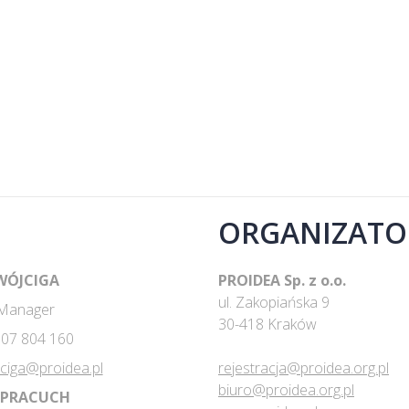
ORGANIZATO
 WÓJCIGA
PROIDEA Sp. z o.o.
ul. Zakopiańska 9
 Manager
30-418 Kraków
 607 804 160
jciga@proidea.pl
rejestracja@proidea.org.pl
biuro@proidea.org.pl
 PRACUCH