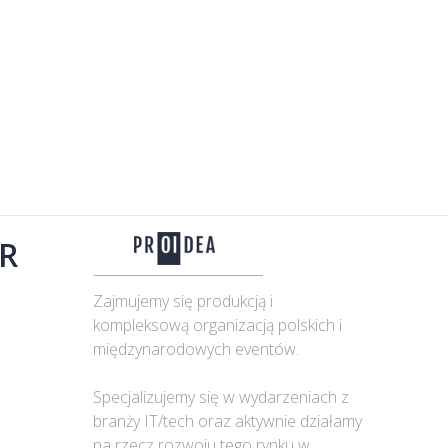
R
Zajmujemy się produkcją i
kompleksową organizacją polskich i
międzynarodowych eventów.
Specjalizujemy się w wydarzeniach z
branży IT/tech oraz aktywnie działamy
na rzecz rozwoju tego rynku w