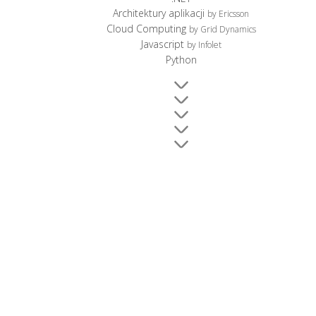
Architektury aplikacji
by Ericsson
Cloud Computing
by Grid Dynamics
Javascript
by Infolet
Python
AFTER PARTY
Po konferencji zapraszamy do udziału w After Party,
które odbędzie się w HEVRE (ul. Beera Meiselsa 18 –
antresola) o godzinie 18.30. Wraz z prelegentami i