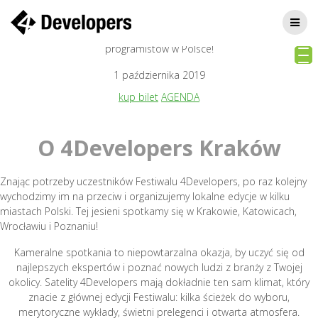
Skip
4DEVELOPERS KRAKÓW 2019
to
Małopolska edycja największego festiwalu technologicznego dla
content
programistów w Polsce!
1 października 2019
kup bilet
AGENDA
O 4Developers Kraków
Znając potrzeby uczestników Festiwalu 4Developers, po raz kolejny
wychodzimy im na przeciw i organizujemy lokalne edycje w kilku
miastach Polski. Tej jesieni spotkamy się w Krakowie, Katowicach,
Wrocławiu i Poznaniu!
Kameralne spotkania to niepowtarzalna okazja, by uczyć się od
najlepszych ekspertów i poznać nowych ludzi z branży z Twojej
okolicy. Satelity 4Developers mają dokładnie ten sam klimat, który
znacie z głównej edycji Festiwalu: kilka ścieżek do wyboru,
merytoryczne wykłady, świetni prelegenci i otwarta atmosfera.