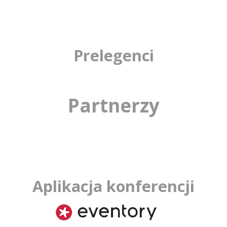
uczestnikami porozmawiamy w luźnej atmosferze o
wygłoszonych prelekcjach i poznamy się lepiej Nie
może Cię tam zabraknąć! Dla osób, które pojawią się
najwcześniej, mamy piwko!
Prelegenci
Partnerzy
Aplikacja konferencji