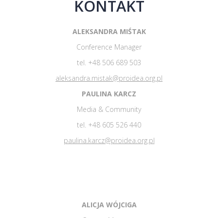
KONTAKT
ALEKSANDRA MIŚTAK
Conference Manager
tel. +48 506 689 503
aleksandra.mistak@proidea.org.pl
PAULINA KARCZ
Media & Community
tel. +48 605 526 440
paulina.karcz@proidea.org.pl
ALICJA WÓJCIGA