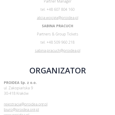
Partner Manager
tel. +48 607 804 160
alicja.wojciga@proidea.pl
SABINA PRACUCH
Partners & Group Tickets
tel. +48 509 960 218
sabina.pracuch@proidea.pl
ORGANIZATOR
PROIDEA Sp. z o.o.
ul. Zakopiańska 9
30-418 Kraków
rejestracja@proidea.org.pl
biuro@proidea.org.pl
www.proidea.pl