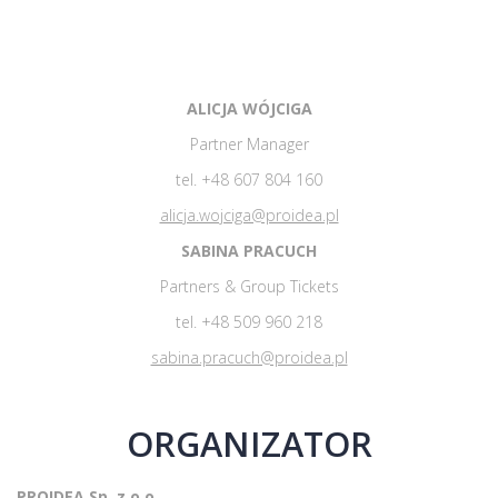
ALICJA WÓJCIGA
Partner Manager
tel. +48 607 804 160
alicja.wojciga@proidea.pl
SABINA PRACUCH
Partners & Group Tickets
tel. +48 509 960 218
sabina.pracuch@proidea.pl
ORGANIZATOR
PROIDEA Sp. z o.o.