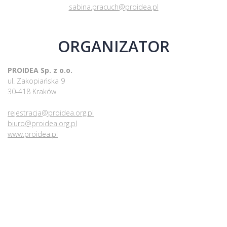
sabina.pracuch@proidea.pl
ORGANIZATOR
PROIDEA Sp. z o.o.
ul. Zakopiańska 9
30-418 Kraków
rejestracja@proidea.org.pl
biuro@proidea.org.pl
www.proidea.pl