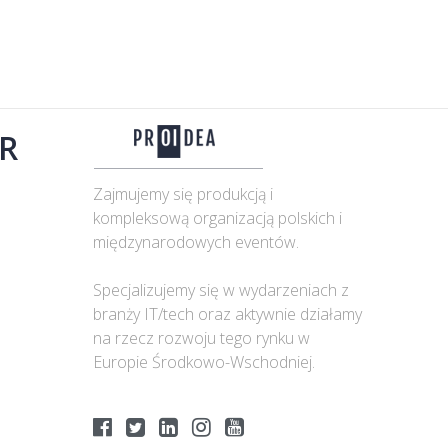
R
Zajmujemy się produkcją i
kompleksową organizacją polskich i
międzynarodowych eventów.
Specjalizujemy się w wydarzeniach z
branży IT/tech oraz aktywnie działamy
na rzecz rozwoju tego rynku w
Europie Środkowo-Wschodniej.