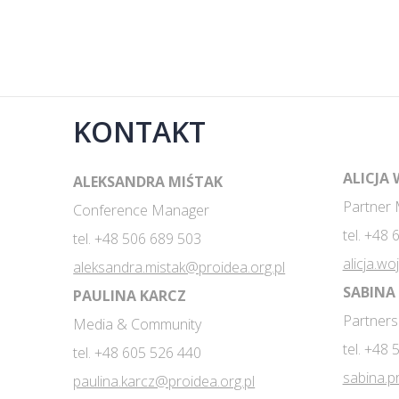
KONTAKT
ALICJA
ALEKSANDRA MIŚTAK
Partner
Conference Manager
tel. +48
tel. +48 506 689 503
alicja.wo
aleksandra.mistak@proidea.org.pl
SABINA
PAULINA KARCZ
Partners
Media & Community
tel. +48
tel. +48 605 526 440
sabina.p
paulina.karcz@proidea.org.pl