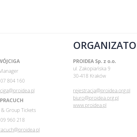
ORGANIZATO
 WÓJCIGA
PROIDEA Sp. z o.o.
ul. Zakopiańska 9
 Manager
30-418 Kraków
 607 804 160
jciga@proidea.pl
rejestracja@proidea.org.pl
biuro@proidea.org.pl
 PRACUCH
www.proidea.pl
 & Group Tickets
 509 960 218
racuch@proidea.pl