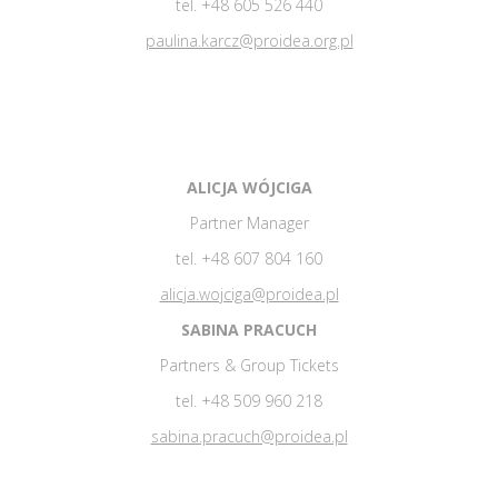
tel. +48 605 526 440
paulina.karcz@proidea.org.pl
ALICJA WÓJCIGA
Partner Manager
tel. +48 607 804 160
alicja.wojciga@proidea.pl
SABINA PRACUCH
Partners & Group Tickets
tel. +48 509 960 218
sabina.pracuch@proidea.pl