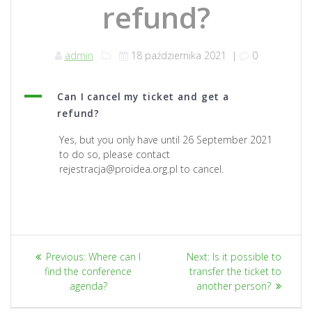
refund?
admin
18 października 2021
|
0
A
Can I cancel my ticket and get a
refund?
Yes, but you only have until 26 September 2021
to do so, please contact
rejestracja@proidea.org.pl to cancel.
Nawigacja
Previous
Next
Previous:
Where can I
Next:
Is it possible to
wpisu
post:
post:
find the conference
transfer the ticket to
agenda?
another person?