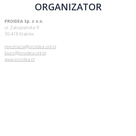
ORGANIZATOR
PROIDEA Sp. z o.o.
ul. Zakopiańska 9
30-418 Kraków
rejestracja@proidea.org.pl
biuro@proidea.org.pl
www.proidea.pl