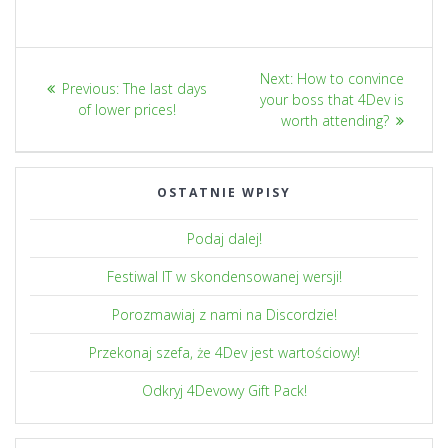
Nawigacja
Next
Next:
How to convince
Previous
Previous:
The last days
wpisu
post:
your boss that 4Dev is
post:
of lower prices!
worth attending?
OSTATNIE WPISY
Podaj dalej!
Festiwal IT w skondensowanej wersji!
Porozmawiaj z nami na Discordzie!
Przekonaj szefa, że 4Dev jest wartościowy!
Odkryj 4Devowy Gift Pack!