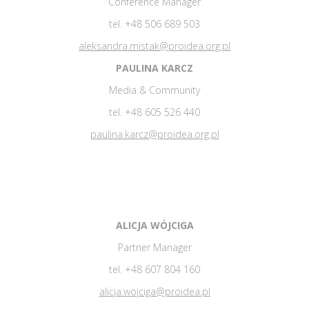
Conference Manager
tel. +48 506 689 503
aleksandra.mistak@proidea.org.pl
PAULINA KARCZ
Media & Community
tel. +48 605 526 440
paulina.karcz@proidea.org.pl
ALICJA WÓJCIGA
Partner Manager
tel. +48 607 804 160
alicja.wojciga@proidea.pl