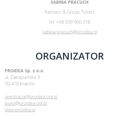
SABINA PRACUCH
Partners & Group Tickets
tel. +48 509 960 218
sabina.pracuch@proidea.pl
ORGANIZATOR
PROIDEA Sp. z o.o.
ul. Zakopiańska 9
30-418 Kraków
rejestracja@proidea.org.pl
biuro@proidea.org.pl
www.proidea.pl